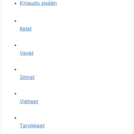
Kirjaudu sisään
Kelat
Vavat
Siimat
Vieheet
Tarvikkeet