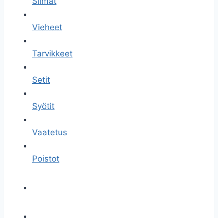
Siimat
Vieheet
Tarvikkeet
Setit
Syötit
Vaatetus
Poistot