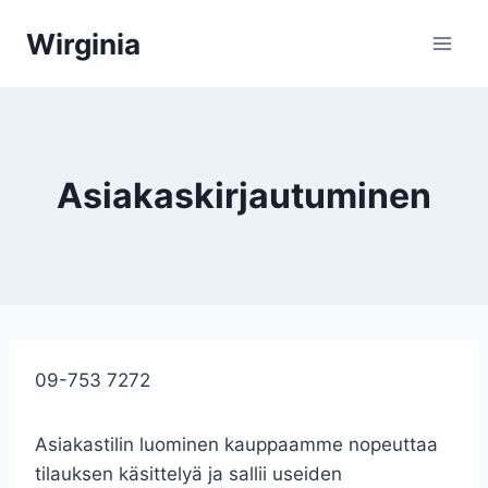
Siirry
Wirginia
sisältöön
Asiakaskirjautuminen
09-
753
7272
Asiakastilin luominen kauppaamme nopeuttaa
tilauksen käsittelyä ja sallii useiden