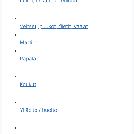
Lukot, leikarit ja renkaat
Veitset, puukot, filetit, vaa’at
Martiini
Rapala
Koukut
Ylläpito / huolto