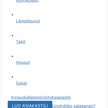
Aurinkolasit
Lämpöpuvut
Takit
Housut
Sukat
Kirjaudu
Rekisteröidy
Asiakastili
LUO ASIAKASTILI
Unohditko salasanan?