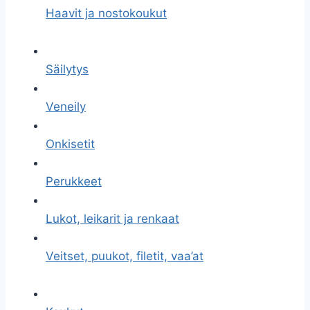
Haavit ja nostokoukut
Säilytys
Veneily
Onkisetit
Perukkeet
Lukot, leikarit ja renkaat
Veitset, puukot, filetit, vaa’at