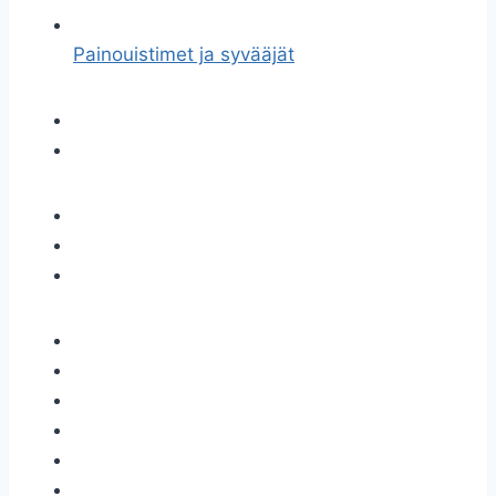
Painouistimet ja syvääjät