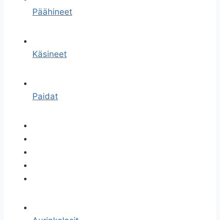
Päähineet
Käsineet
Paidat