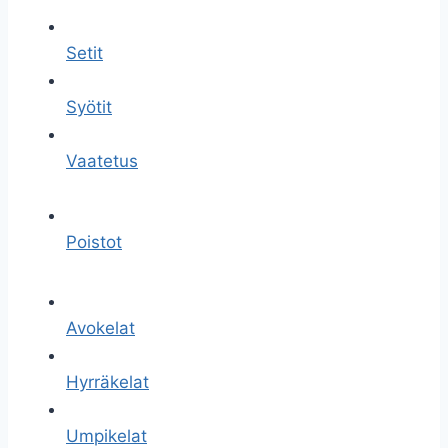
Setit
Syötit
Vaatetus
Poistot
Avokelat
Hyrräkelat
Umpikelat