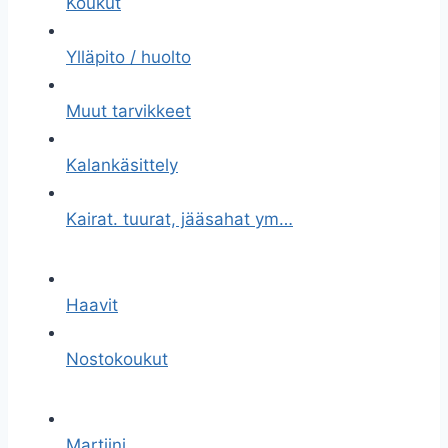
Koukut
Ylläpito / huolto
Muut tarvikkeet
Kalankäsittely
Kairat. tuurat, jääsahat ym…
Haavit
Nostokoukut
Martiini