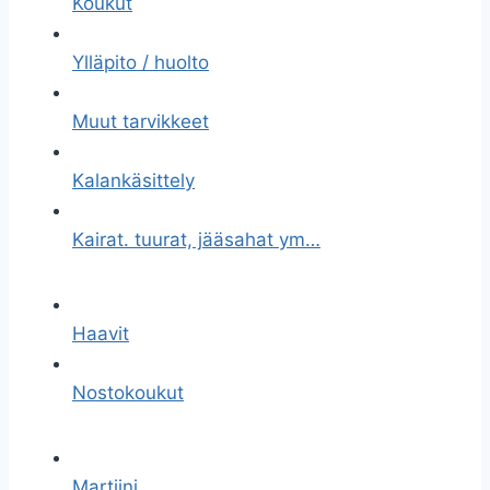
Koukut
Ylläpito / huolto
Muut tarvikkeet
Kalankäsittely
Kairat. tuurat, jääsahat ym…
Haavit
Nostokoukut
Martiini