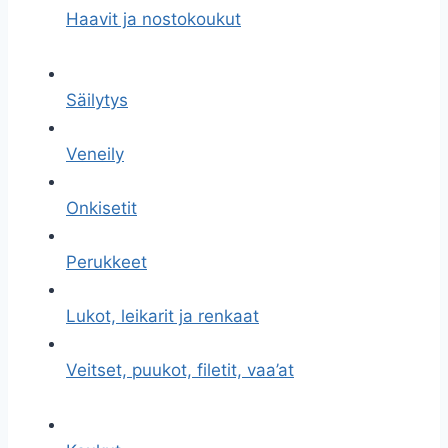
Haavit ja nostokoukut
Säilytys
Veneily
Onkisetit
Perukkeet
Lukot, leikarit ja renkaat
Veitset, puukot, filetit, vaa’at