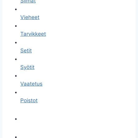
Siimat
Vieheet
Tarvikkeet
Setit
Syötit
Vaatetus
Poistot