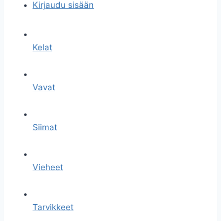
Kirjaudu sisään
Kelat
Vavat
Siimat
Vieheet
Tarvikkeet