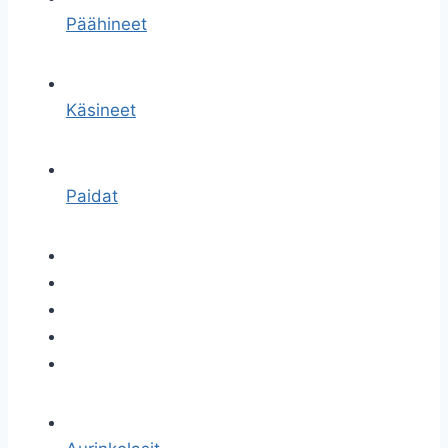
Päähineet
Käsineet
Paidat