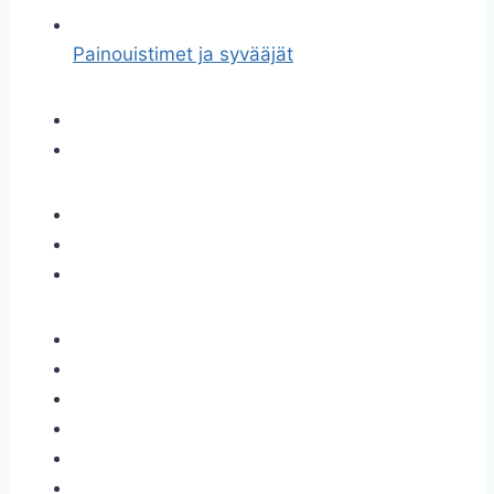
Painouistimet ja syvääjät