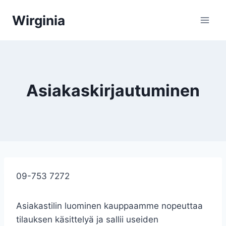
Siirry
Wirginia
sisältöön
Asiakaskirjautuminen
09-
753
7272
Asiakastilin luominen kauppaamme nopeuttaa
tilauksen käsittelyä ja sallii useiden