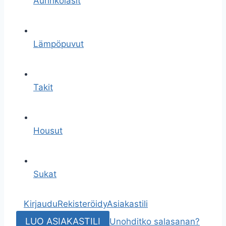
Aurinkolasit
Lämpöpuvut
Takit
Housut
Sukat
Kirjaudu
Rekisteröidy
Asiakastili
LUO ASIAKASTILI
Unohditko salasanan?