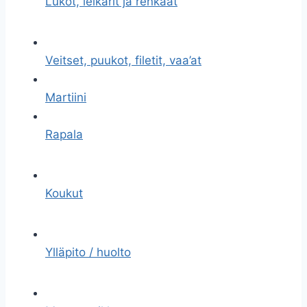
Lukot, leikarit ja renkaat
Veitset, puukot, filetit, vaa’at
Martiini
Rapala
Koukut
Ylläpito / huolto