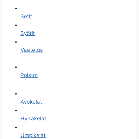
Setit
Syötit
Vaatetus
Poistot
Avokelat
Hyrräkelat
Umpikelat