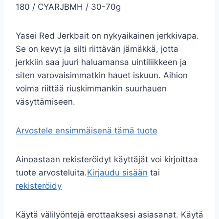
180 / CYARJBMH / 30-70g
Yasei Red Jerkbait on nykyaikainen jerkkivapa.
Se on kevyt ja silti riittävän jämäkkä, jotta
jerkkiin saa juuri haluamansa uintiliikkeen ja
siten varovaisimmatkin hauet iskuun. Aihion
voima riittää riuskimmankin suurhauen
väsyttämiseen.
Arvostele ensimmäisenä tämä tuote
Ainoastaan rekisteröidyt käyttäjät voi kirjoittaa
tuote arvosteluita.
Kirjaudu sisään
tai
rekisteröidy
Käytä välilyöntejä erottaaksesi asiasanat. Käytä