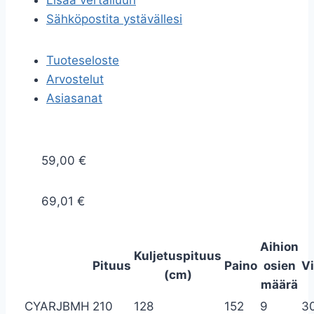
Lisää vertailuun
Sähköpostita ystävällesi
Tuoteseloste
Arvostelut
Asiasanat
59,00 €
69,01 €
Aihion
Kuljetuspituus
Pituus
Paino
osien
V
(cm)
määrä
CYARJBMH
210
128
152
9
3