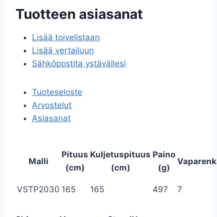
Tuotteen asiasanat
Lisää toivelistaan
Lisää vertailuun
Sähköpostita ystävällesi
Tuoteseloste
Arvostelut
Asiasanat
Pituus
Kuljetuspituus
Paino
Malli
Vaparenk
(cm)
(cm)
(g)
VSTP2030
165
165
497
7