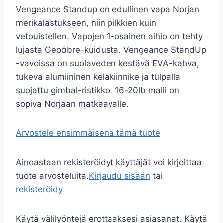
Vengeance Standup on edullinen vapa Norjan
merikalastukseen, niin pilkkien kuin
vetouistellen. Vapojen 1-osainen aihio on tehty
lujasta Geoἀbre-kuidusta. Vengeance StandUp
-vavoissa on suolaveden kestävä EVA-kahva,
tukeva alumiininen kelakiinnike ja tulpalla
suojattu gimbal-ristikko. 16-20lb malli on
sopiva Norjaan matkaavalle.
Arvostele ensimmäisenä tämä tuote
Ainoastaan rekisteröidyt käyttäjät voi kirjoittaa
tuote arvosteluita.
Kirjaudu sisään
tai
rekisteröidy
Käytä välilyöntejä erottaaksesi asiasanat. Käytä