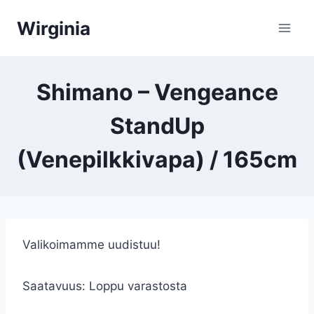
Siirry
Wirginia
sisältöön
Shimano – Vengeance
StandUp
(Venepilkkivapa) / 165cm
Valikoimamme uudistuu!
Saatavuus:
Loppu varastosta