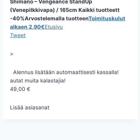
Shimano – Vengeance StandUp
(Venepilkkivapa) / 165cm
Kaikki tuotteett
-40%
Arvostelemalla tuotteen
Toimituskulut
alkaen 2,90€
Etusivu
Tweet
>
Alennus lisätään automaattisesti kassalla!
autat muita kalastajia!
49,00 €
Lisää asiasanat