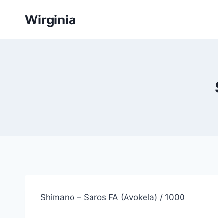
Siirry
Wirginia
sisältöön
Shimano – Saros FA (Avokela) / 1000