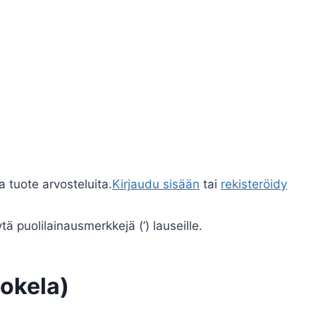
a tuote arvosteluita.
Kirjaudu sisään
tai
rekisteröidy
ä puolilainausmerkkejä (’) lauseille.
okela)