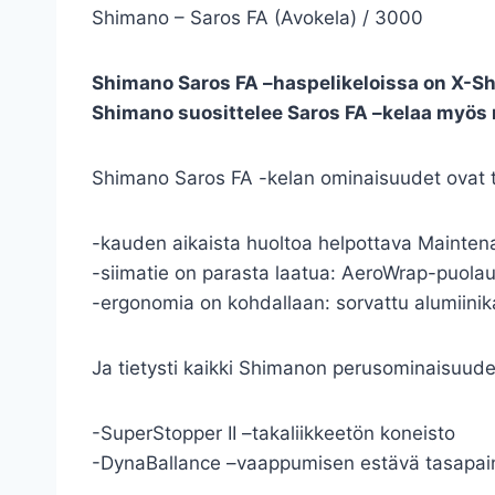
Shimano – Saros FA (Avokela) / 3000
Shimano Saros FA –haspelikeloissa on X-Shi
Shimano suosittelee Saros FA –kelaa myös m
Shimano Saros FA -kelan ominaisuudet ovat to
-kauden aikaista huoltoa helpottava Mainten
-siimatie on parasta laatua: AeroWrap-puola
-ergonomia on kohdallaan: sorvattu alumiini
Ja tietysti kaikki Shimanon perusominaisuude
-SuperStopper II –takaliikkeetön koneisto
-DynaBallance –vaappumisen estävä tasapai