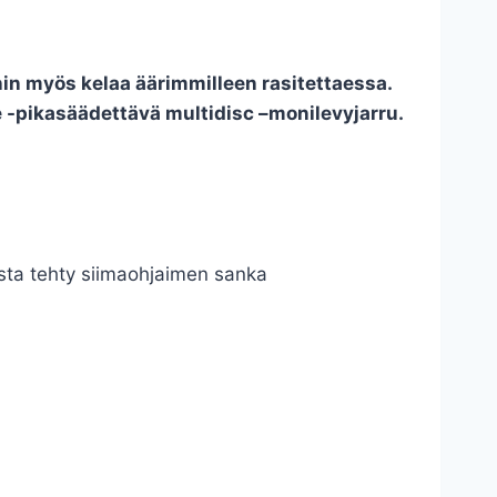
nin myös kelaa äärimmilleen rasitettaessa.
e -pikasäädettävä multidisc –monilevyjarru.
sta tehty siimaohjaimen sanka