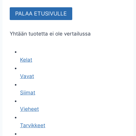
PALAA ETUSIVULLE
Yhtään tuotetta ei ole vertailussa
Kelat
Vavat
Siimat
Vieheet
Tarvikkeet