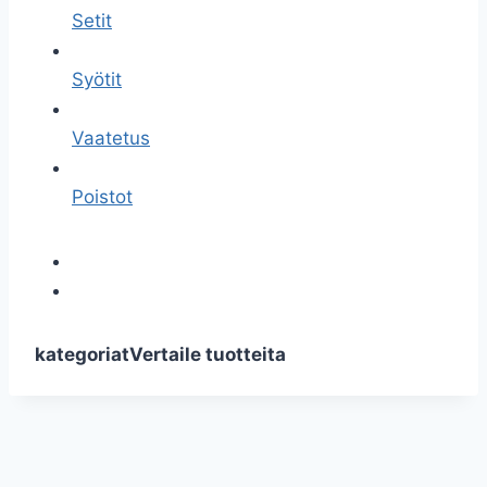
Setit
Syötit
Vaatetus
Poistot
kategoriat
Vertaile tuotteita