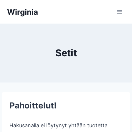
Siirry
Wirginia
sisältöön
Setit
Pahoittelut!
Hakusanalla ei löytynyt yhtään tuotetta