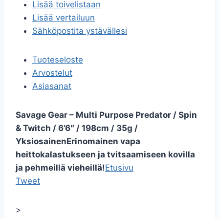
Lisää toivelistaan
Lisää vertailuun
Sähköpostita ystävällesi
Tuoteseloste
Arvostelut
Asiasanat
Savage Gear – Multi Purpose Predator / Spin
& Twitch / 6’6″ / 198cm / 35g /
Yksiosainen
Erinomainen vapa
heittokalastukseen ja tvitsaamiseen kovilla
ja pehmeillä vieheillä!
Etusivu
Tweet
>