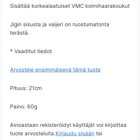
Sisältää korkealaatuiset VMC kolmihaarakoukut
Jigin sisusta ja vaijeri on ruostumatonta
terästä.
* Vaaditut tiedot
Arvostele ensimmäisenä tämä tuote
Pituus: 21cm
Paino: 60g
Ainoastaan rekisteröidyt käyttäjät voi kirjoittaa
tuote arvosteluita.
Kirjaudu sisään
tai