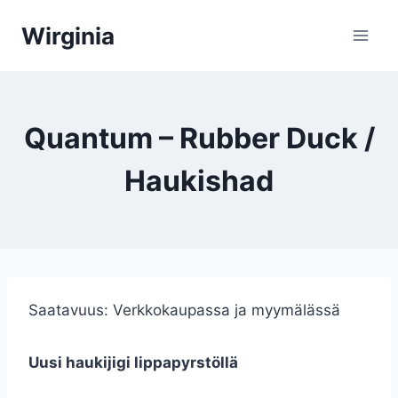
Siirry
Wirginia
sisältöön
Quantum – Rubber Duck /
Haukishad
Saatavuus:
Verkkokaupassa ja myymälässä
Uusi haukijigi lippapyrstöllä