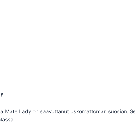
dy
olarMate Lady on saavuttanut uskomattoman suosion. Se t
alassa.