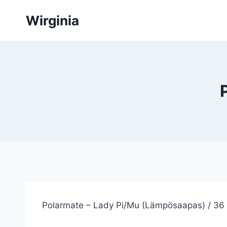
Siirry
Wirginia
sisältöön
Polarmate – Lady Pi/Mu (Lämpösaapas) / 36