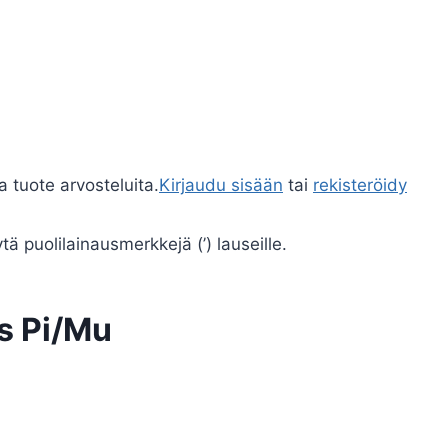
a tuote arvosteluita.
Kirjaudu sisään
tai
rekisteröidy
ä puolilainausmerkkejä (’) lauseille.
s Pi/Mu