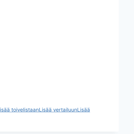
isää toivelistaan
Lisää vertailuun
Lisää