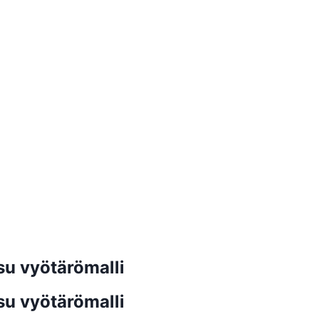
u vyötärömalli
u vyötärömalli