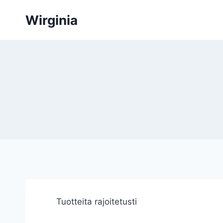
Siirry
Wirginia
sisältöön
Tuotteita rajoitetusti