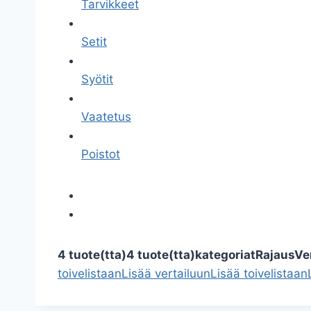
Tarvikkeet
Setit
Syötit
Vaatetus
Poistot
4 tuote(tta)
4 tuote(tta)
kategoriat
Rajaus
Ve
toivelistaan
Lisää vertailuun
Lisää toivelistaan