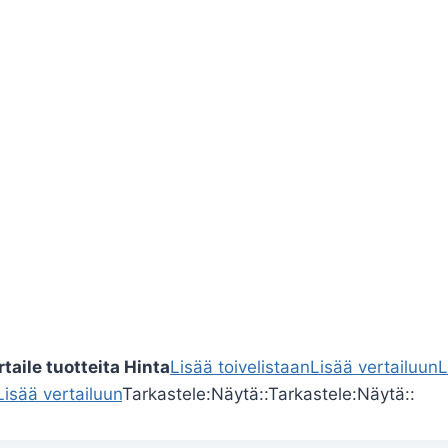
rtaile tuotteita
Hinta
Lisää toivelistaan
Lisää vertailuun
L
Lisää vertailuun
Tarkastele:
Näytä::
Tarkastele:
Näytä::