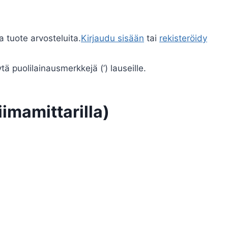
a tuote arvosteluita.
Kirjaudu sisään
tai
rekisteröidy
ä puolilainausmerkkejä (’) lauseille.
imamittarilla)