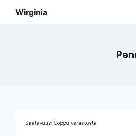
Siirry
Wirginia
sisältöön
Penn
Saatavuus:
Loppu varastosta