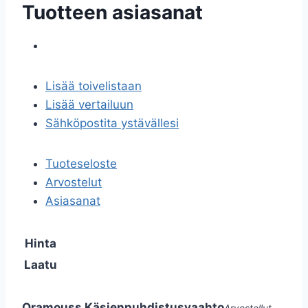
Tuotteen asiasanat
Lisää toivelistaan
Lisää vertailuun
Sähköpostita ystävällesi
Tuoteseloste
Arvostelut
Asiasanat
Hinta
Laatu
Oramouss Käsienpuhdistusvaahto