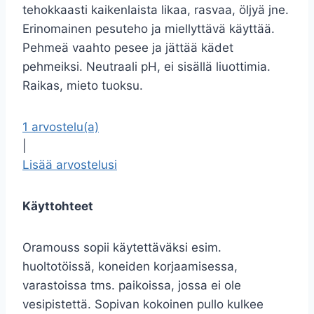
tehokkaasti kaikenlaista likaa, rasvaa, öljyä jne.
Erinomainen pesuteho ja miellyttävä käyttää.
Pehmeä vaahto pesee ja jättää kädet
pehmeiksi. Neutraali pH, ei sisällä liuottimia.
Raikas, mieto tuoksu.
1 arvostelu(a)
|
Lisää arvostelusi
Käyttohteet
Oramouss sopii käytettäväksi esim.
huoltotöissä, koneiden korjaamisessa,
varastoissa tms. paikoissa, jossa ei ole
vesipistettä. Sopivan kokoinen pullo kulkee