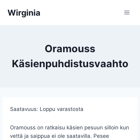
Siirry
Wirginia
sisältöön
Oramouss
Käsienpuhdistusvaahto
Saatavuus:
Loppu varastosta
Oramouss on ratkaisu käsien pesuun silloin kun
vettä ja saippua ei ole saatavilla. Pesee