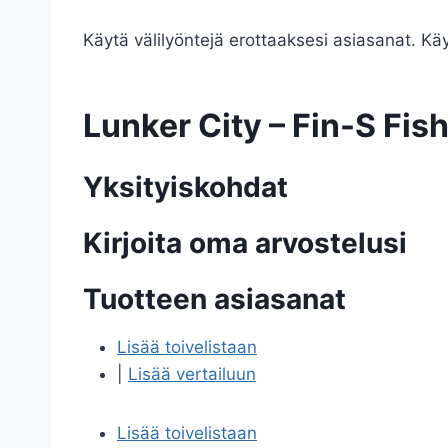
Käytä välilyöntejä erottaaksesi asiasanat. Käyt
Lunker City – Fin-S Fis
Yksityiskohdat
Kirjoita oma arvostelusi
Tuotteen asiasanat
Lisää toivelistaan
|
Lisää vertailuun
Lisää toivelistaan