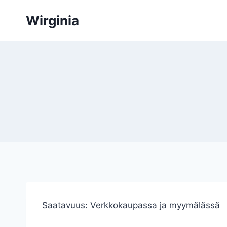
Siirry
Wirginia
sisältöön
Saatavuus:
Verkkokaupassa ja myymälässä