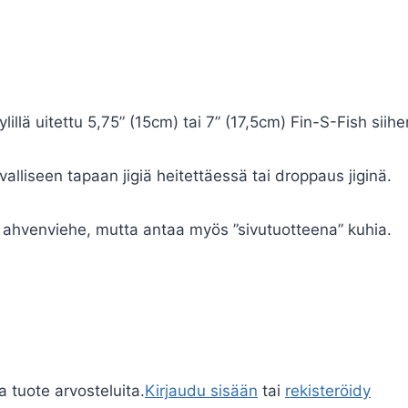
.
yylillä uitettu 5,75” (15cm) tai 7” (17,5cm) Fin-S-Fish siih
valliseen tapaan jigiä heitettäessä tai droppaus jiginä.
ahvenviehe, mutta antaa myös ”sivutuotteena” kuhia.
a tuote arvosteluita.
Kirjaudu sisään
tai
rekisteröidy