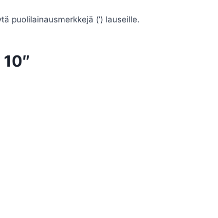
ä puolilainausmerkkejä (’) lauseille.
h 10″