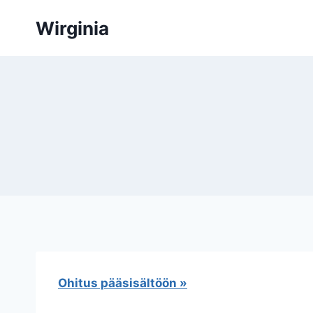
Siirry
Wirginia
sisältöön
Ohitus pääsisältöön »