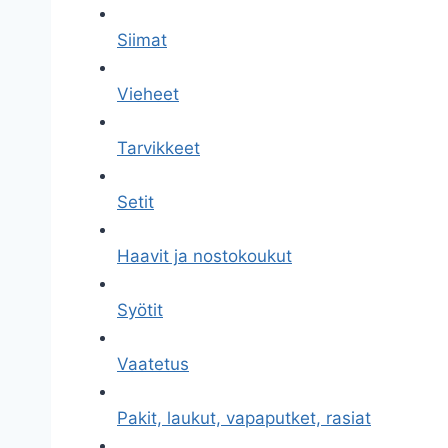
Siimat
Vieheet
Tarvikkeet
Setit
Haavit ja nostokoukut
Syötit
Vaatetus
Pakit, laukut, vapaputket, rasiat