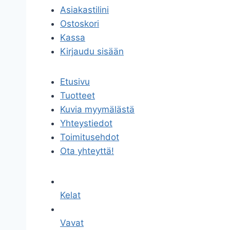
Asiakastilini
Ostoskori
Kassa
Kirjaudu sisään
Etusivu
Tuotteet
Kuvia myymälästä
Yhteystiedot
Toimitusehdot
Ota yhteyttä!
Kelat
Vavat