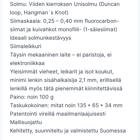
Solmu: Viiden kierroksen Unisolmu (Duncan
loop, Hangman´s Knot)
Siimaskaala: 0,25 – 0,40 mm fluorocarbon-
siimat ja kuivahkot monofiili- (1-säiesiimat)
Ideaali solmunkestävyys
Siimaleikkuri
Täysin mekaaninen laite – ei paristoja, ei
elektroniikkaa
Yleisimmät vieheet, leikarit ja isot koukut,
minimi lenkin sisähalkaisija 2,1 mm, erillisellä
lenkillä myös tätä pienemmät kiinnitettävissä
Paino: noin 100 g
Taskukokoinen: mitat noin 135 * 65 * 34 mm
Patentointi vireillä maailmanlaajuisesti
Mallisuojattu
Kehitetty, suunniteltu ja valmistettu Suomessa