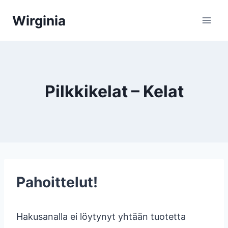
Siirry
Wirginia
sisältöön
Pilkkikelat – Kelat
Pahoittelut!
Hakusanalla ei löytynyt yhtään tuotetta