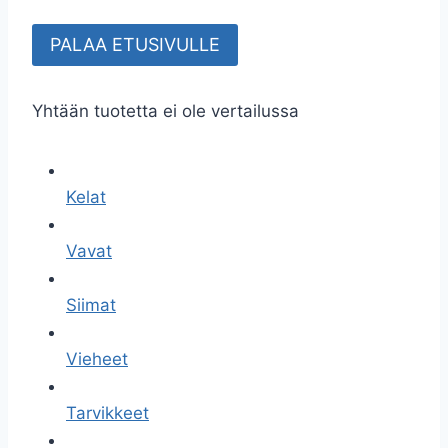
PALAA ETUSIVULLE
Yhtään tuotetta ei ole vertailussa
Kelat
Vavat
Siimat
Vieheet
Tarvikkeet