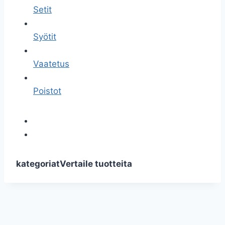
Setit
Syötit
Vaatetus
Poistot
kategoriat
Vertaile tuotteita