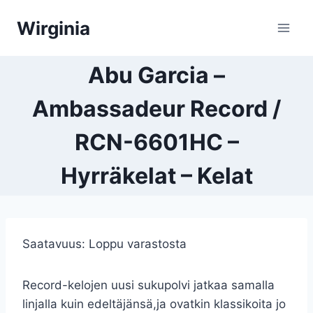
Siirry
Wirginia
sisältöön
Abu Garcia –
Ambassadeur Record /
RCN-6601HC –
Hyrräkelat – Kelat
Saatavuus:
Loppu varastosta
Record-kelojen uusi sukupolvi jatkaa samalla
linjalla kuin edeltäjänsä,ja ovatkin klassikoita jo