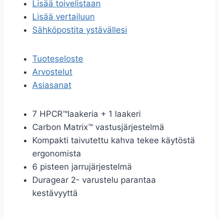
Lisää toivelistaan
Lisää vertailuun
Sähköpostita ystävällesi
Tuoteseloste
Arvostelut
Asiasanat
7 HPCR™laakeria + 1 laakeri
Carbon Matrix™ vastusjärjestelmä
Kompakti taivutettu kahva tekee käytöstä
ergonomista
6 pisteen jarrujärjestelmä
Duragear 2- varustelu parantaa
kestävyyttä