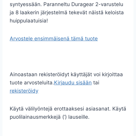
syntyessään. Paranneltu Duragear 2-varustelu
ja 8 laakerin järjestelmä tekevät näistä keloista
huippulaatuisia!
Arvostele ensimmäisenä tämä tuote
Ainoastaan rekisteröidyt käyttäjät voi kirjoittaa
tuote arvosteluita.
Kirjaudu sisään
tai
rekisteröidy
Käytä välilyöntejä erottaaksesi asiasanat. Käytä
puolilainausmerkkejä (’) lauseille.