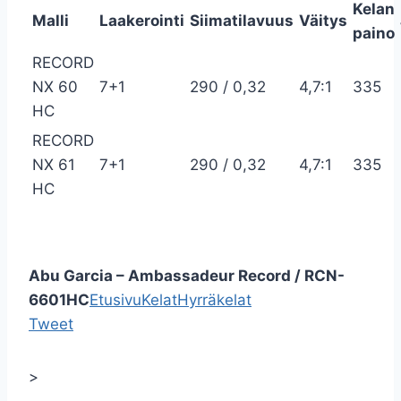
Kelan
Malli
Laakerointi
Siimatilavuus
Väitys
paino
RECORD
NX 60
7+1
290 / 0,32
4,7:1
335
HC
RECORD
NX 61
7+1
290 / 0,32
4,7:1
335
HC
Abu Garcia – Ambassadeur Record / RCN-
6601HC
Etusivu
Kelat
Hyrräkelat
Tweet
>