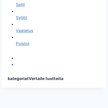
Setit
Syötit
Vaatetus
Poistot
kategoriat
Vertaile tuotteita