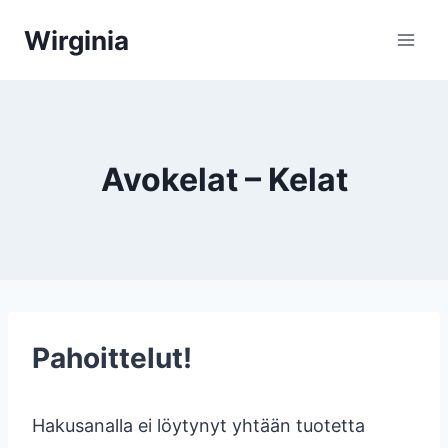
Siirry
Wirginia
sisältöön
Avokelat – Kelat
Pahoittelut!
Hakusanalla ei löytynyt yhtään tuotetta