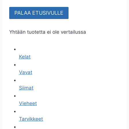
PALAA ETUSIVULLE
Yhtään tuotetta ei ole vertailussa
Kelat
Vavat
Siimat
Vieheet
Tarvikkeet