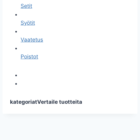
Setit
Syötit
Vaatetus
Poistot
kategoriat
Vertaile tuotteita