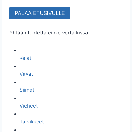
PALAA ETUSIVULLE
Yhtään tuotetta ei ole vertailussa
Kelat
Vavat
Siimat
Vieheet
Tarvikkeet