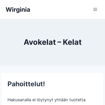
Siirry
Wirginia
sisältöön
Avokelat – Kelat
Pahoittelut!
Hakusanalla ei löytynyt yhtään tuotetta