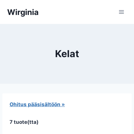
Siirry
Wirginia
sisältöön
Kelat
Ohitus pääsisältöön »
7 tuote(tta)