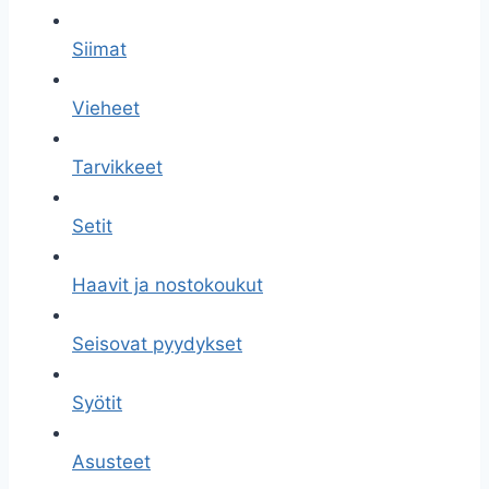
Siimat
Vieheet
Tarvikkeet
Setit
Haavit ja nostokoukut
Seisovat pyydykset
Syötit
Asusteet