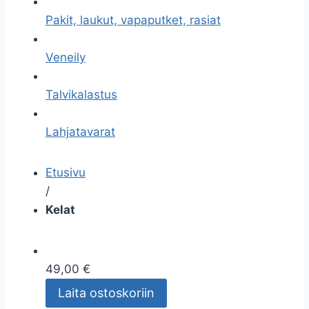
Pakit, laukut, vapaputket, rasiat
Veneily
Talvikalastus
Lahjatavarat
Etusivu
/
Kelat
49,00 €
Laita ostoskoriin