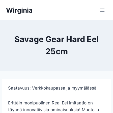
Siirry
Wirginia
sisältöön
Savage Gear Hard Eel
25cm
Saatavuus:
Verkkokaupassa ja myymälässä
Erittäin monipuolinen Real Eel imitaatio on
täynnä innovatiivisia ominaisuuksia! Muotoilu