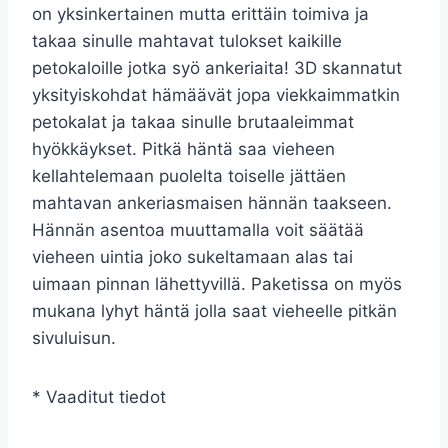
on yksinkertainen mutta erittäin toimiva ja
takaa sinulle mahtavat tulokset kaikille
petokaloille jotka syö ankeriaita! 3D skannatut
yksityiskohdat hämäävät jopa viekkaimmatkin
petokalat ja takaa sinulle brutaaleimmat
hyökkäykset. Pitkä häntä saa vieheen
kellahtelemaan puolelta toiselle jättäen
mahtavan ankeriasmaisen hännän taakseen.
Hännän asentoa muuttamalla voit säätää
vieheen uintia joko sukeltamaan alas tai
uimaan pinnan lähettyvillä. Paketissa on myös
mukana lyhyt häntä jolla saat vieheelle pitkän
sivuluisun.
* Vaaditut tiedot