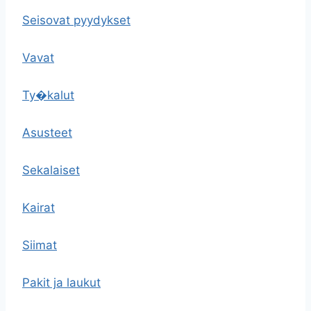
Seisovat pyydykset
Vavat
Ty�kalut
Asusteet
Sekalaiset
Kairat
Siimat
Pakit ja laukut