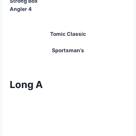
Angler 4
Tomic Classic
Rapala
Sportsman’s
Sportsman’s
25kg Digital
Scale
Long A
BlueFox
j��naskalit
Stroft GTM