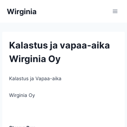
Siirry
Wirginia
sisältöön
Kalastus ja vapaa-aika
Wirginia Oy
Kalastus ja Vapaa-aika
Magnum
Wirginia Oy
uppoava 26 cm
Strong Box