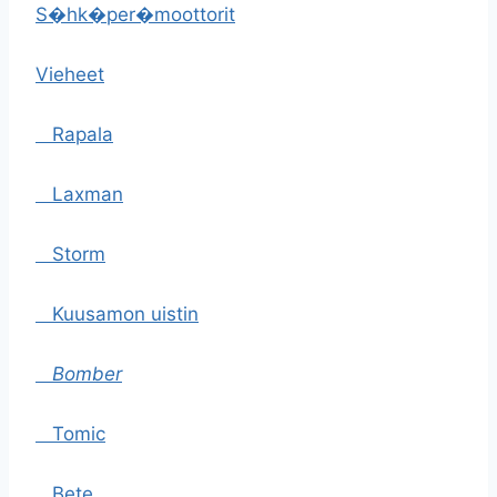
S�hk�per�moottorit
Vieheet
Rapala
Laxman
Storm
Kuusamon uistin
Bomber
Tomic
Bete