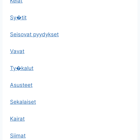
Kelat
Sy�tit
Seisovat pyydykset
Vavat
Ty�kalut
Asusteet
Sekalaiset
Kairat
Siimat