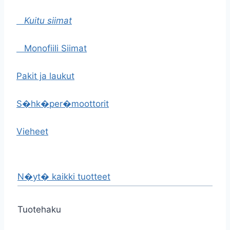
Kuitu siimat
Monofiili Siimat
Pakit ja laukut
S�hk�per�moottorit
Vieheet
N�yt� kaikki tuotteet
Tuotehaku