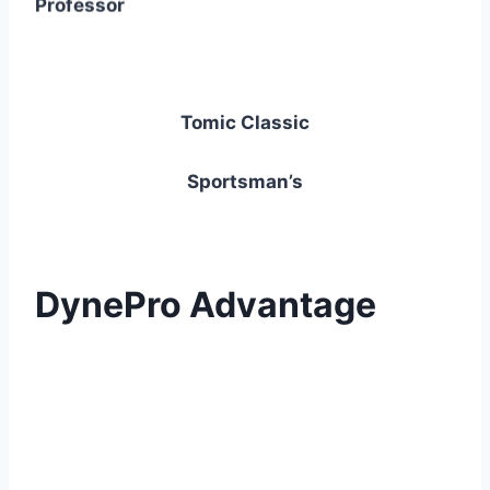
Professor
Stren Original
Tomic Classic
Sportsman’s
Leatherman Fuse
Stroft Fluor
DynePro Advantage