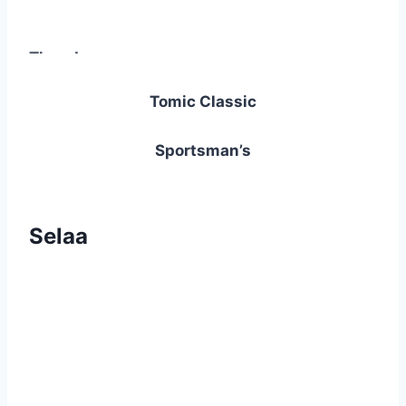
Thundercore
Tomic Classic
Long A Pro
Sportsman’s
Matrix Pro
Selaa