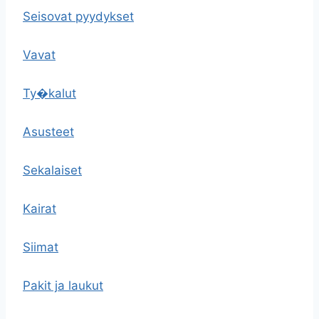
Seisovat pyydykset
Vavat
Ty�kalut
Asusteet
Sekalaiset
Kairat
Siimat
Pakit ja laukut