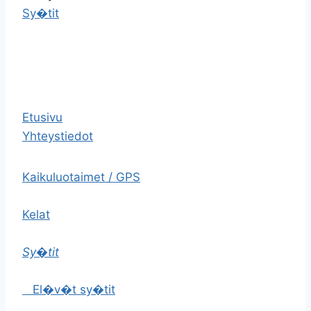
Sy�tit
Etusivu
Yhteystiedot
Kaikuluotaimet / GPS
Kelat
Sy�tit
El�v�t sy�tit