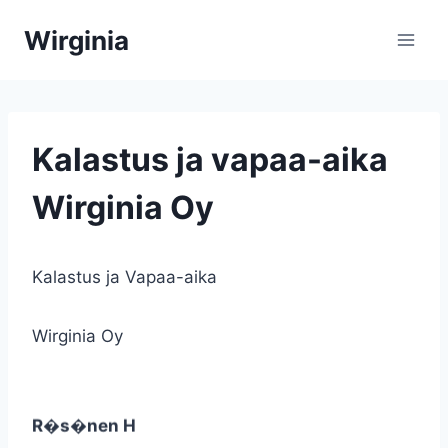
Siirry
Wirginia
sisältöön
Kalastus ja vapaa-aika
Wirginia Oy
Kalastus ja Vapaa-aika
Wirginia Oy
Fireline
R�s�nen H