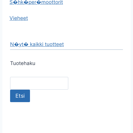
S�hk�per�moottorit
Vieheet
N�yt� kaikki tuotteet
Tuotehaku