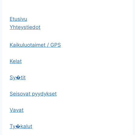
Etusivu
Yhteystiedot
Kaikuluotaimet / GPS
Kelat
Sy�tit
Seisovat pyydykset
Vavat
Ty�kalut