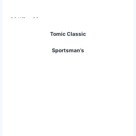
J�ttihauki
Tomic Classic
Stroft GTM
Sportsman’s
Leatherman
e306x