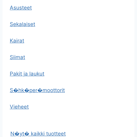
Asusteet
Sekalaiset
Kairat
Siimat
Pakit ja laukut
S�hk�per�moottorit
Vieheet
N�yt� kaikki tuotteet