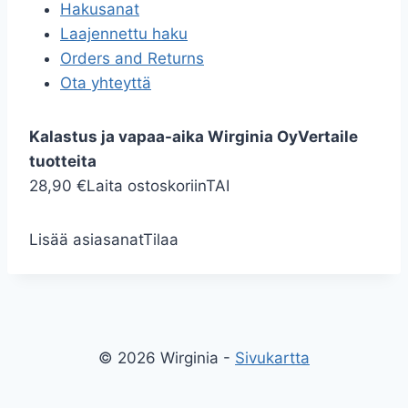
Hakusanat
Laajennettu haku
Orders and Returns
Ota yhteyttä
Kalastus ja vapaa-aika Wirginia Oy
Vertaile
tuotteita
28,90 €
Laita ostoskoriin
TAI
Lisää asiasanat
Tilaa
© 2026 Wirginia -
Sivukartta