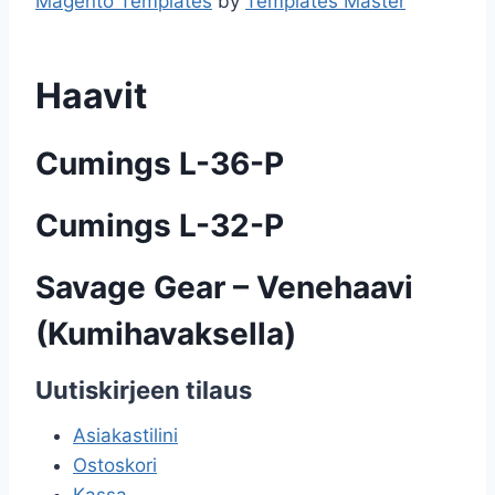
Magento Templates
by
Templates Master
Haavit
Cumings L-36-P
Cumings L-32-P
Savage Gear – Venehaavi
(Kumihavaksella)
Uutiskirjeen tilaus
Asiakastilini
Ostoskori