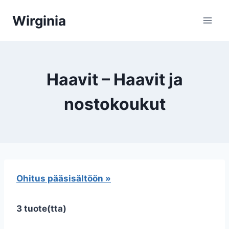
Siirry
Wirginia
sisältöön
Haavit – Haavit ja
nostokoukut
Ohitus pääsisältöön »
3 tuote(tta)