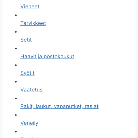
Vieheet
Tarvikkeet
Setit
Haavit ja nostokoukut
Syötit
Vaatetus
Pakit, laukut, vapaputket, rasiat
Veneily