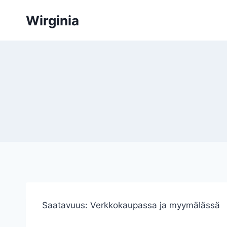
Siirry
Wirginia
sisältöön
Saatavuus:
Verkkokaupassa ja myymälässä