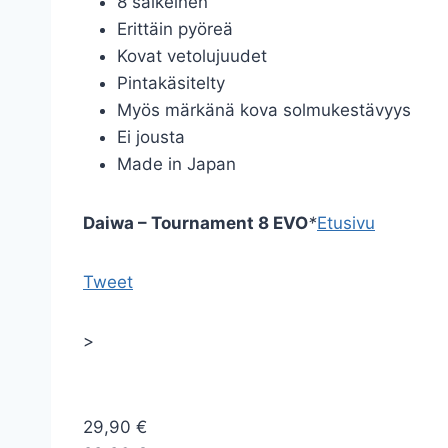
8 säikeinen
Erittäin pyöreä
Kovat vetolujuudet
Pintakäsitelty
Myös märkänä kova solmukestävyys
Ei jousta
Made in Japan
Daiwa – Tournament 8 EVO
*
Etusivu
Tweet
>
29,90 €