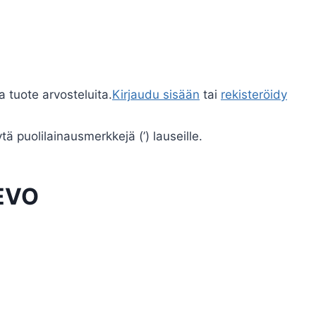
a tuote arvosteluita.
Kirjaudu sisään
tai
rekisteröidy
ä puolilainausmerkkejä (’) lauseille.
 EVO