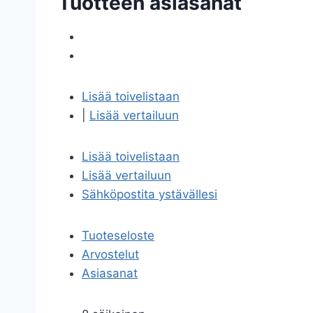
Tuotteen asiasanat
Lisää toivelistaan
|
Lisää vertailuun
Lisää toivelistaan
Lisää vertailuun
Sähköpostita ystävällesi
Tuoteseloste
Arvostelut
Asiasanat