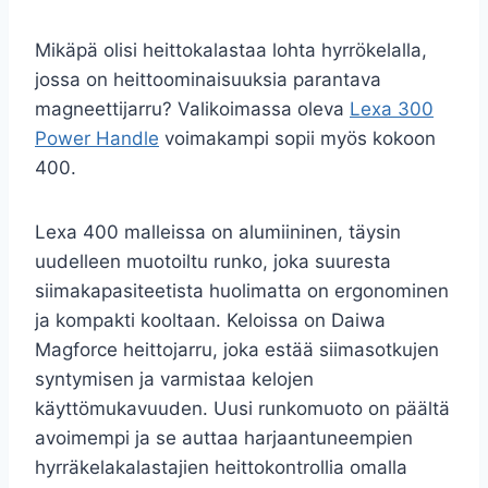
Mikäpä olisi heittokalastaa lohta hyrrökelalla,
jossa on heittoominaisuuksia parantava
magneettijarru? Valikoimassa oleva
Lexa 300
Power Handle
voimakampi sopii myös kokoon
400.
Lexa 400 malleissa on alumiininen, täysin
uudelleen muotoiltu runko, joka suuresta
siimakapasiteetista huolimatta on ergonominen
ja kompakti kooltaan. Keloissa on Daiwa
Magforce heittojarru, joka estää siimasotkujen
syntymisen ja varmistaa kelojen
käyttömukavuuden. Uusi runkomuoto on päältä
avoimempi ja se auttaa harjaantuneempien
hyrräkelakalastajien heittokontrollia omalla