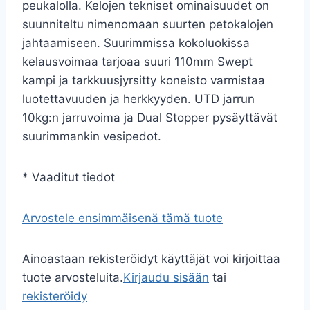
peukalolla. Kelojen tekniset ominaisuudet on
suunniteltu nimenomaan suurten petokalojen
jahtaamiseen. Suurimmissa kokoluokissa
kelausvoimaa tarjoaa suuri 110mm Swept
kampi ja tarkkuusjyrsitty koneisto varmistaa
luotettavuuden ja herkkyyden. UTD jarrun
10kg:n jarruvoima ja Dual Stopper pysäyttävät
suurimmankin vesipedot.
* Vaaditut tiedot
Arvostele ensimmäisenä tämä tuote
Ainoastaan rekisteröidyt käyttäjät voi kirjoittaa
tuote arvosteluita.
Kirjaudu sisään
tai
rekisteröidy