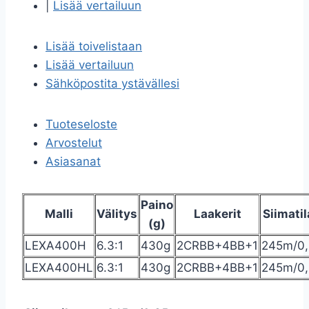
|
Lisää vertailuun
Lisää toivelistaan
Lisää vertailuun
Sähköpostita ystävällesi
Tuoteseloste
Arvostelut
Asiasanat
Paino
Malli
Välitys
Laakerit
Siimati
(g)
LEXA400H
6.3:1
430g
2CRBB+4BB+1
245m/0
LEXA400HL
6.3:1
430g
2CRBB+4BB+1
245m/0