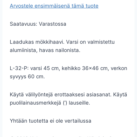
Arvostele ensimmäisenä tämä tuote
Saatavuus:
Varastossa
Laadukas mökkihaavi. Varsi on valmistettu
alumiinista, havas nailonista.
L-32-P: varsi 45 cm, kehikko 36×46 cm, verkon
syvyys 60 cm.
Käytä välilyöntejä erottaaksesi asiasanat. Käytä
puolilainausmerkkejä (’) lauseille.
Yhtään tuotetta ei ole vertailussa