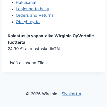
Hakusanat
Laajennettu haku
Orders and Returns
Ota yhteyttä
Kalastus ja vapaa-aika Wirginia Oy
Vertaile
tuotteita
24,90 €
Laita ostoskoriin
TAI
Lisää asiasanat
Tilaa
© 2026 Wirginia -
Sivukartta