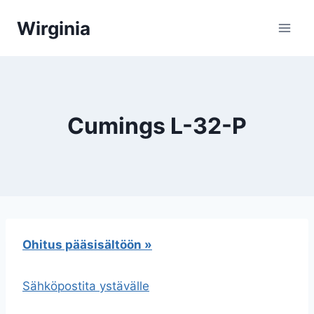
Siirry
Wirginia
sisältöön
Cumings L-32-P
Ohitus pääsisältöön »
Sähköpostita ystävälle