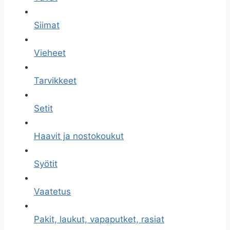
Siimat
Vieheet
Tarvikkeet
Setit
Haavit ja nostokoukut
Syötit
Vaatetus
Pakit, laukut, vapaputket, rasiat