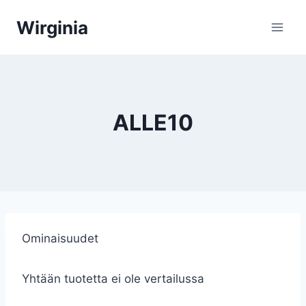
Siirry
Wirginia
sisältöön
ALLE10
Ominaisuudet
Yhtään tuotetta ei ole vertailussa